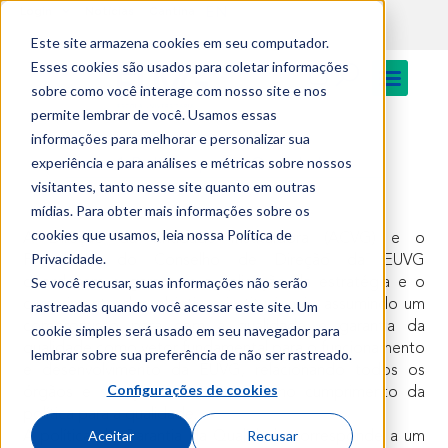
EN
content
Login
Notícias
Cantina
Este site armazena cookies em seu computador.
Esses cookies são usados para coletar informações
sobre como você interage com nosso site e nos
permite lembrar de você. Usamos essas
informações para melhorar e personalizar sua
1. Política para a Qualidade
experiência e para análises e métricas sobre nossos
visitantes, tanto nesse site quanto em outras
mídias. Para obter mais informações sobre os
cookies que usamos, leia nossa Política de
A Direção da Entidade Instituidora (ACVG) e o
Privacidade.
Presidente do Conselho de Direção da EUVG
Se você recusar, suas informações não serão
coordenam e garantem a aplicação da estratégia e o
cumprimento dos objetivos institucionais, assumindo um
rastreadas quando você acessar este site. Um
compromisso para com a qualidade e garantia da
cookie simples será usado em seu navegador para
qualidade como vetor fundamental para o funcionamento
lembrar sobre sua preferência de não ser rastreado.
e desenvolvimento da EUVG, relacionando todos os
Configurações de cookies
órgãos e serviços e seus atores no cumprimento da
política para a qualidade.
Aceitar
Recusar
A política de Garantia da Qualidade corresponde a um