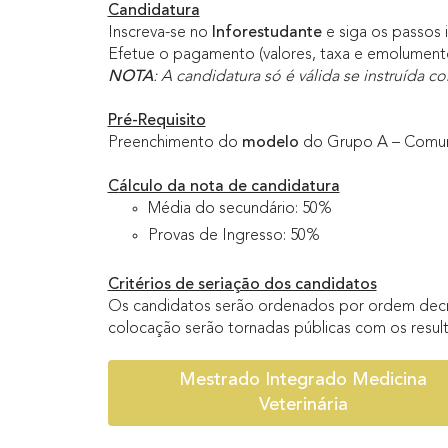
Candidatura
Inscreva-se no
Inforestudante
e siga os passos 
Efetue o pagamento (valores, taxa e emolument
NOTA
: A candidatura só é válida se instruíd
Pré-Requisito
Preenchimento do
modelo
do Grupo A – Comuni
C
álculo da nota de candidatura
Média do secundário: 50%
Provas de Ingresso: 50%
Critérios de seriação dos candidatos
Os candidatos serão ordenados por ordem decresc
colocação serão tornadas públicas com os resu
Mestrado Integrado Medicina
Veterinária