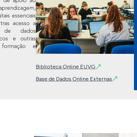
o de apoio ao
rendizagem,
itais essenciais
tras acesso a
es de dados
ficos e outras
 formação e
Biblioteca Online EUVG
Base de Dados Online Externas