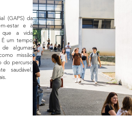
ial (GAPS) da
m-estar e à
s que a vida
r. É um tempo
 de algumas
como missão
o do percurso
te saudável,
is.