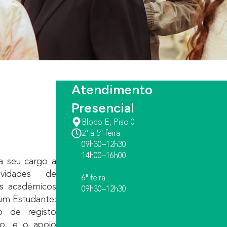
Atendimento
Presencial
Bloco E, Piso 0
2ª a 5ª feira
09h30–12h30
14h00–16h00
a seu cargo a
tividades de
6ª feira
tos académicos
09h30–12h30
um Estudante:
o de registo
o, e o apoio