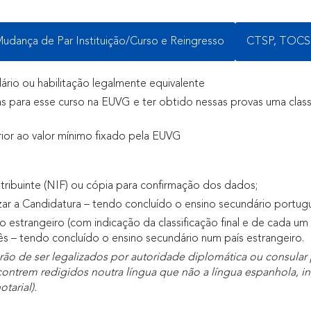
udança de Par Instituição/Curso e Reingresso
CTSP, TOCS
rio ou habilitação legalmente equivalente
s para esse curso na EUVG e ter obtido nessas provas uma classif
rior ao valor mínimo fixado pela EUVG
ibuinte (NIF) ou cópia para confirmação dos dados;
ar a Candidatura – tendo concluído o ensino secundário portug
 estrangeiro (com indicação da classificação final e de cada um
ês – tendo concluído o ensino secundário num país estrangeiro.
o de ser legalizados por autoridade diplomática ou consular 
ntrem redigidos noutra língua que não a língua espanhola, ing
tarial).