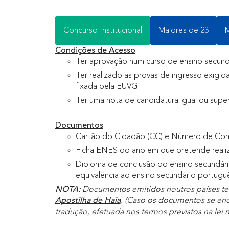
Concurso Institucional
Maiores de 23
M
Condições de Acesso
Ter aprovação num curso de ensino secundá
Ter realizado as provas de ingresso exigida
fixada pela EUVG
Ter uma nota de candidatura igual ou supe
Documentos
Cartão do Cidadão (CC) e Número de Contr
Ficha ENES do ano em que pretende realiz
Diploma de conclusão do ensino secundário
equivalência ao ensino secundário portugu
NOTA:
Documentos emitidos noutros países terã
Apostilha de Haia
. (Caso os documentos se enco
tradução, efetuada nos termos previstos na lei no