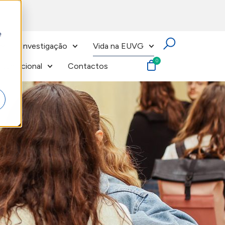
e
Investigação
Vida na EUVG
nternacional
Contactos