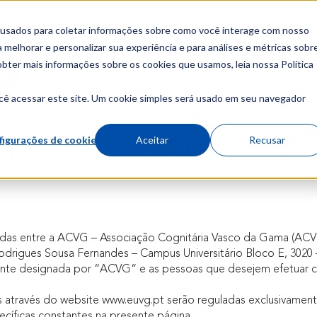
 usados para coletar informações sobre como você interage com nosso
melhorar e personalizar sua experiência e para análises e métricas sobr
obter mais informações sobre os cookies que usamos, leia nossa Política
Sobre
Cursos
I
cê acessar este site. Um cookie simples será usado em seu navegador
DIÇÕES GERAIS DE
figurações de cookies
Aceitar
Recusar
s entre a ACVG – Associação Cognitária Vasco da Gama (ACVG), 
rigues Sousa Fernandes – Campus Universitário Bloco E, 3020 – 
vante designada por “ACVG“ e as pessoas que desejem efetuar 
 através do website www.euvg.pt serão reguladas exclusivame
ecíficas constantes na presente página.