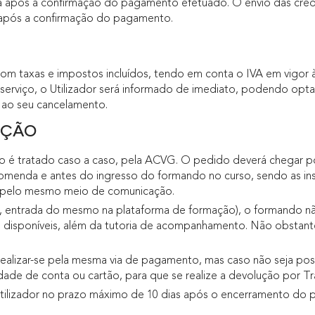
ada após a confirmação do pagamento efetuado. O envio das cre
s após a confirmação do pagamento.
om taxas e impostos incluídos, tendo em conta o IVA em vigor
serviço, o Utilizador será informado de imediato, podendo opta
 ao seu cancelamento.
UÇÃO
é tratado caso a caso, pela ACVG. O pedido deverá chegar por
omenda e antes do ingresso do formando no curso, sendo as in
, pelo mesmo meio de comunicação.
é, entrada do mesmo na plataforma de formação), o formando não
os disponíveis, além da tutoria de acompanhamento. Não obstant
alizar-se pela mesma via de pagamento, mas caso não seja possí
ade de conta ou cartão, para que se realize a devolução por Tra
lizador no prazo máximo de 10 dias após o encerramento do p