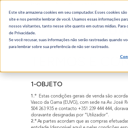
EN
Login
Notícias
Cantina
content
Este site armazena cookies em seu computador. Esses cookies são
site e nos permite lembrar de você. Usamos essas informações para 
nossos visitantes, tanto nesse site quanto em outras mídias. Para 
de Privacidade.
Se você recusar, suas informações não serão rastreadas quando vo
para lembrar sobre sua preferência de não ser rastreado.
TERMOS E CON
Con
1-OBJETO
1.º
Estas condições gerais de venda são acordada
Vasco da Gama (EUVG), com sede na Av. José Rod
504 263 935 e contacto +351 239 444 444, dora
doravante designadas por “Utilizador”.
2.º
As partes acordam que as compras efetuadas
entidade (disponível aqui) e pelas condições esp