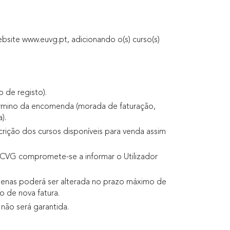
site www.euvg.pt, adicionando o(s) curso(s)
 de registo).
ermino da encomenda (morada de faturação,
).
rição dos cursos disponíveis para venda assim
ACVG compromete-se a informar o Utilizador
 apenas poderá ser alterada no prazo máximo de
o de nova fatura.
não será garantida.