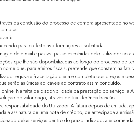
através da conclusão do processo de compra apresentado no web
compras.
everá:
ecendo para o efeito as informações aí solicitadas.
nação de e-mail e palavra-passe escolhidas pelo Utilizador no ato
opções que lhe são disponibilizadas ao longo do processo de t
ome que, para efeitos fiscais, pretende que constem na fatura
lizador equivale à aceitação plena e completa dos preços e desc
 serão as únicas aplicáveis ao contrato assim concluído.
line. Na falta de disponibilidade da prestação do serviço, a 
volução do valor pago, através de transferência bancária.
ra responsabilidade do Utilizador. A fatura depois de emitida,
ada a assinatura de uma nota de crédito, de antecipada à emissã
cionado pelos serviços dentro do prazo indicado, a encomenda 