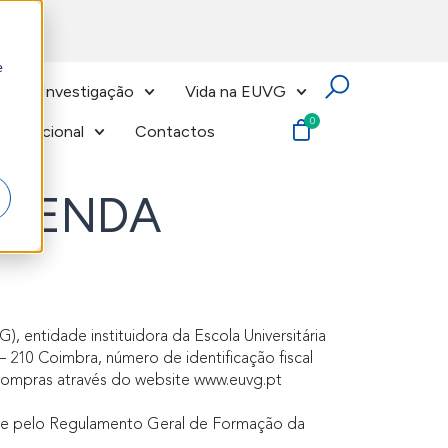
e
Investigação
Vida na EUVG
nternacional
Contactos
 VENDA
entidade instituidora da Escola Universitária
210 Coimbra, número de identificação fiscal
compras através do website www.euvg.pt
nte pelo Regulamento Geral de Formação da