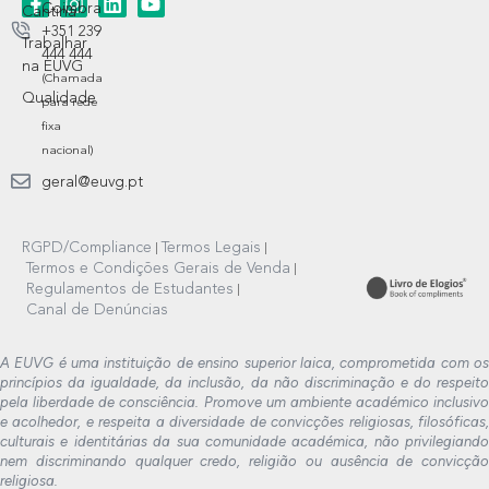
Coimbra
Cantina
+351 239
Trabalhar
444 444
na EUVG
(Chamada
Qualidade
para rede
fixa
nacional)
geral@euvg.pt
RGPD/Compliance
Termos Legais
Termos e Condições Gerais de Venda
Regulamentos de Estudantes
Canal de Denúncias
A EUVG é uma instituição de ensino superior laica, comprometida com os
princípios da igualdade, da inclusão, da não discriminação e do respeito
pela liberdade de consciência. Promove um ambiente académico inclusivo
e acolhedor, e respeita a diversidade de convicções religiosas, filosóficas,
culturais e identitárias da sua comunidade académica, não privilegiando
nem discriminando qualquer credo, religião ou ausência de convicção
religiosa.