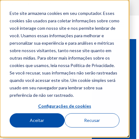
EN
content
Login
Notícias
Cantina
Este site armazena cookies em seu computador. Esses
cookies são usados para coletar informações sobre como
você interage com nosso site e nos permite lembrar de
você. Usamos essas informações para melhorar e
personalizar sua experiência e para análises e métricas
Prof.ª
sobre nossos visitantes, tanto nesse site quanto em
Doutora
LICENCIATURA
outras mídias. Para obter mais informações sobre os
Sofia
cookies que usamos, leia nossa Política de Privacidade.
Anastácio
CIÊNCIAS
Se você recusar, suas informações não serão rastreadas
Coordenadora
quando você acessar este site. Um cookie simples será
BIOVETERINÁRIAS
Curso
usado em seu navegador para lembrar sobre sua
preferência de não ser rastreado.
Configurações de cookies
Aceitar
Recusar