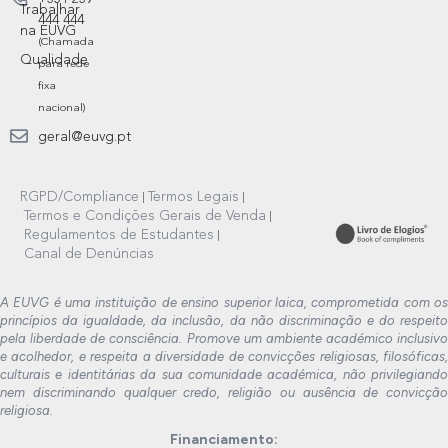
Trabalhar
444 444
na EUVG
(Chamada
Qualidade
para rede
fixa
nacional)
geral@euvg.pt
RGPD/Compliance
Termos Legais
Termos e Condições Gerais de Venda
Regulamentos de Estudantes
Canal de Denúncias
A EUVG é uma instituição de ensino superior laica, comprometida com os
princípios da igualdade, da inclusão, da não discriminação e do respeito
pela liberdade de consciência. Promove um ambiente académico inclusivo
e acolhedor, e respeita a diversidade de convicções religiosas, filosóficas,
culturais e identitárias da sua comunidade académica, não privilegiando
nem discriminando qualquer credo, religião ou ausência de convicção
religiosa.
Financiamento: