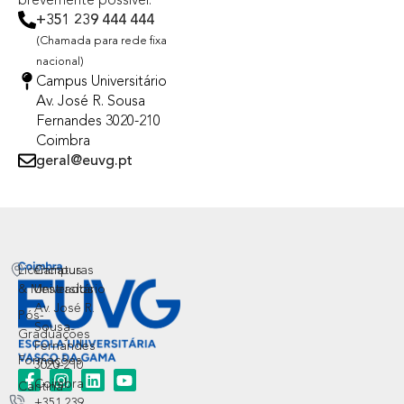
brevemente possível.
+351 239 444 444
(Chamada para rede fixa
nacional)
Campus Universitário
Av. José R. Sousa
Fernandes 3020-210
Coimbra
geral@euvg.pt
Licenciaturas
Campus
& Mestrados
Universitário
Av. José R.
Pós-
Sousa
Graduações
Fernandes
Formações
3020-210
Coimbra
Cantina
+351 239