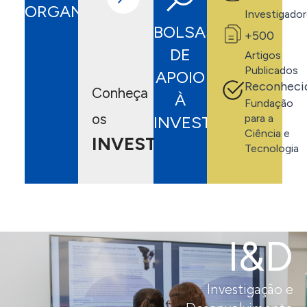
ORGANIZAÇÂO
Investigado
BOLSAS
+500
DE
Artigos
Publicados
APOIO
Reconheci
Conheça
À
Fundação
os
para a
INVESTIGAÇÃO
Ciência e
INVESTIGADORES
Tecnologia
I&D
Investigação e