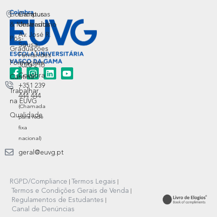
Licenciaturas
Campus
& Mestrados
Universitário
Av. José R.
Pós-
Sousa
Graduações
Fernandes
Formações
3020-210
Coimbra
Cantina
+351 239
Trabalhar
444 444
na EUVG
(Chamada
Qualidade
para rede
fixa
nacional)
geral@euvg.pt
RGPD/Compliance
Termos Legais
Termos e Condições Gerais de Venda
Regulamentos de Estudantes
Canal de Denúncias