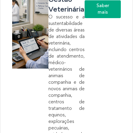
Saber
Veterinária
mais
O sucesso e a
sustentabilidade
de diversas áreas
de atividades da
veterinária,
incluindo centros
de atendimento,
médico-
veterinários de
animais de
companhia e de
novos animais de
companhia,
centros de
tratamento de
equinos,
explorações
pecuárias,