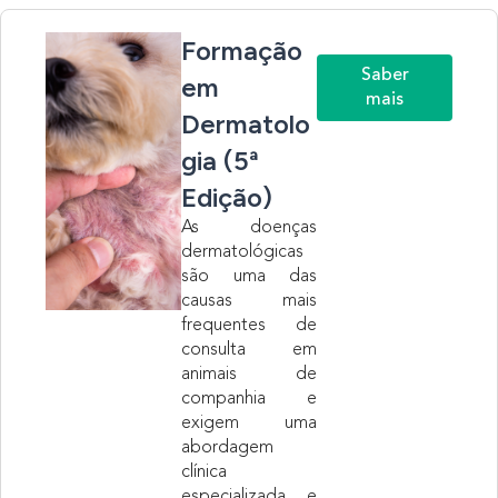
Formação
Saber
em
mais
Dermatolo
gia (5ª
Edição)
As doenças
dermatológicas
são uma das
causas mais
frequentes de
consulta em
animais de
companhia e
exigem uma
abordagem
clínica
especializada e