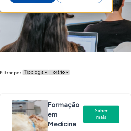
Filtrar por:
Formação
Saber
em
mais
Medicina