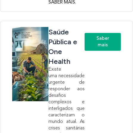
SABER MAIS.
Saúde
Saber
Pública e
mais
One
Health
Existe
uma
necessidade
urgente de
responder aos
desafios
complexos e
interligados que
caracterizam o
mundo atual. As
crises sanitárias