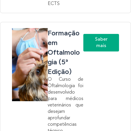
ECTS
Formação
Saber
em
mais
Oftalmolo
gia (5ª
Edição)
O Curso de
Oftalmologia foi
desenvolvido
para médicos
veterinários que
desejam
aprofundar
competências