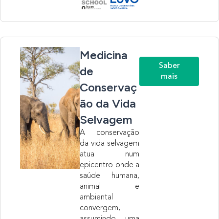
Medicina
Saber
de
mais
Conservaç
ão da Vida
Selvagem
A conservação
da vida selvagem
atua num
epicentro onde a
saúde humana,
animal e
ambiental
convergem,