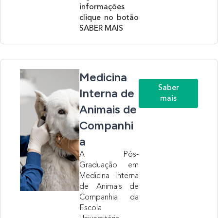
informações
clique no botão
SABER MAIS
Medicina
Saber
Interna de
mais
Animais de
Companhi
a
A Pós-
Graduação em
Medicina Interna
de Animais de
Companhia da
Escola