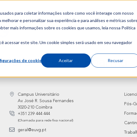
 usados para coletar informações sobre como você interage com nosso
melhorar e personalizar sua experiência e para análises e métricas sobr
obter mais informações sobre os cookies que usamos, leia nossa Política
Sobre
Cursos
I
cê acessar este site. Um cookie simples será usado em seu navegador
rio/a – Ferraz Pharma
figurações de cookies
Aceitar
Recusar
Campus Universitário
Licenc
Av. José R. Sousa Fernandes
Pós-G
3020-210 Coimbra
Forma
+351 239 444 444
(Chamada para rede fixa nacional)
Canti
geral@euvg.pt
Traba