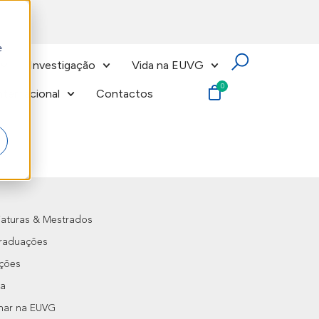
e
Investigação
Vida na EUVG
nternacional
Contactos
iaturas & Mestrados
raduações
ções
na
lhar na EUVG