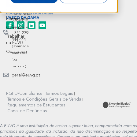
Av. José R.
Pós-
Sousa
Graduações
Fernandes
Formações
3020-210
Coimbra
Cantina
+351 239
Trabalhar
444 444
na EUVG
(Chamada
Qualidade
para rede
fixa
nacional)
geral@euvg.pt
RGPD/Compliance
Termos Legais
Termos e Condições Gerais de Venda
Regulamentos de Estudantes
Canal de Denúncias
A EUVG é uma instituição de ensino superior laica, comprometida com os
princípios da igualdade, da inclusão, da não discriminação e do respeito
pela liberdade de consciência. Promove um ambiente académico inclusivo