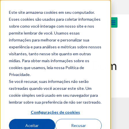
EN
content
Login
Notícias
Cantina
Este site armazena cookies em seu computador.
Esses cookies são usados para coletar informações
sobre como você interage com nosso site e nos
permite lembrar de você. Usamos essas
informações para melhorar e personalizar sua
Médico/a
experiência e para análises e métricas sobre nossos
visitantes, tanto nesse site quanto em outras
mídias. Para obter mais informações sobre os
Veterinário/a – Dom
cookies que usamos, leia nossa Política de
Privacidade.
Bicho
Se você recusar, suas informações não serão
rastreadas quando você acessar este site. Um
cookie simples será usado em seu navegador para
lembrar sobre sua preferência de não ser rastreado.
Configurações de cookies
Licenciaturas
Campus
& Mestrados
Universitário
Aceitar
Recusar