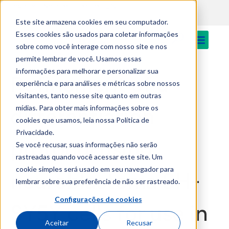
EN
content
Login
Notícias
Cantina
Este site armazena cookies em seu computador.
Esses cookies são usados para coletar informações
sobre como você interage com nosso site e nos
permite lembrar de você. Usamos essas
informações para melhorar e personalizar sua
Refinement of a
experiência e para análises e métricas sobre nossos
visitantes, tanto nesse site quanto em outras
mídias. Para obter mais informações sobre os
differentiation
cookies que usamos, leia nossa Política de
Privacidade.
protocol using
Se você recusar, suas informações não serão
rastreadas quando você acessar este site. Um
cookie simples será usado em seu navegador para
neuroblastoma SH-
lembrar sobre sua preferência de não ser rastreado.
Configurações de cookies
SY5Y cells for use in
Aceitar
Recusar