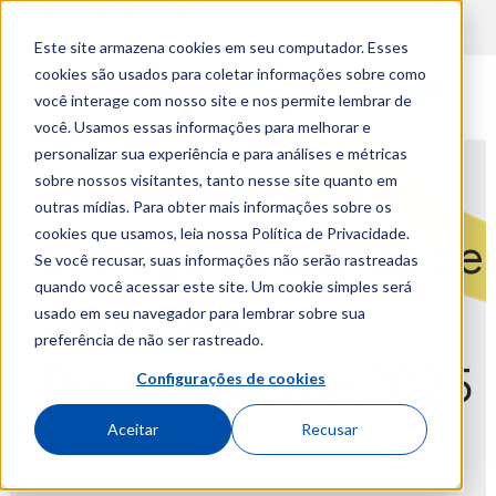
EN
Login
Notícias
Cantina
Este site armazena cookies em seu computador. Esses
cookies são usados para coletar informações sobre como
você interage com nosso site e nos permite lembrar de
você. Usamos essas informações para melhorar e
personalizar sua experiência e para análises e métricas
EUVG celebrou a
sobre nossos visitantes, tanto nesse site quanto em
outras mídias. Para obter mais informações sobre os
cookies que usamos, leia nossa Política de Privacidade.
Entrega de Cartas de
Se você recusar, suas informações não serão rastreadas
quando você acessar este site. Um cookie simples será
Curso aos
usado em seu navegador para lembrar sobre sua
preferência de não ser rastreado.
Diplomados de 2025
Configurações de cookies
Aceitar
Recusar
Maio 25, 2026