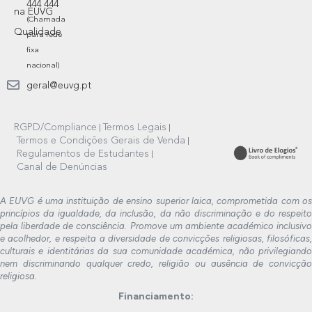
444 444
na EUVG
(Chamada
Qualidade
para rede
fixa
nacional)
geral@euvg.pt
RGPD/Compliance
Termos Legais
Termos e Condições Gerais de Venda
Regulamentos de Estudantes
Canal de Denúncias
A EUVG é uma instituição de ensino superior laica, comprometida com os
princípios da igualdade, da inclusão, da não discriminação e do respeito
pela liberdade de consciência. Promove um ambiente académico inclusivo
e acolhedor, e respeita a diversidade de convicções religiosas, filosóficas,
culturais e identitárias da sua comunidade académica, não privilegiando
nem discriminando qualquer credo, religião ou ausência de convicção
religiosa.
Financiamento: