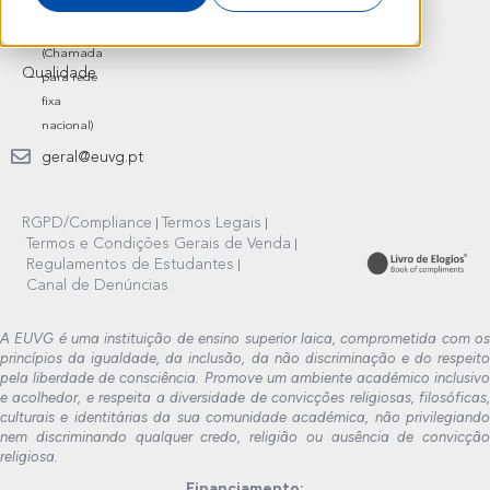
+351 239
Trabalhar
444 444
na EUVG
(Chamada
Qualidade
para rede
fixa
nacional)
geral@euvg.pt
RGPD/Compliance
Termos Legais
Termos e Condições Gerais de Venda
Regulamentos de Estudantes
Canal de Denúncias
A EUVG é uma instituição de ensino superior laica, comprometida com os
princípios da igualdade, da inclusão, da não discriminação e do respeito
pela liberdade de consciência. Promove um ambiente académico inclusivo
e acolhedor, e respeita a diversidade de convicções religiosas, filosóficas,
culturais e identitárias da sua comunidade académica, não privilegiando
nem discriminando qualquer credo, religião ou ausência de convicção
religiosa.
Financiamento: