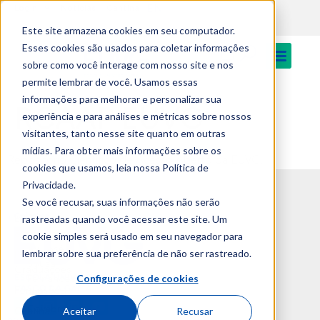
EN
content
Login
Notícias
Cantina
Este site armazena cookies em seu computador.
Esses cookies são usados para coletar informações
sobre como você interage com nosso site e nos
permite lembrar de você. Usamos essas
informações para melhorar e personalizar sua
RCAAP EUVG
experiência e para análises e métricas sobre nossos
visitantes, tanto nesse site quanto em outras
mídias. Para obter mais informações sobre os
Repositório Científico de Acesso Aberto da EUVG.
cookies que usamos, leia nossa Política de
Privacidade.
Se você recusar, suas informações não serão
rastreadas quando você acessar este site. Um
Licenciaturas
Campus
& Mestrados
Universitário
cookie simples será usado em seu navegador para
Av. José R.
lembrar sobre sua preferência de não ser rastreado.
Pós-
Sousa
Graduações
Configurações de cookies
Fernandes
Formações
3020-210
Coimbra
Aceitar
Recusar
Cantina