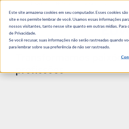
EN
Login
Notícias
Cantina
content
Este site armazena cookies em seu computador. Esses cookies são
site e nos permite lembrar de você. Usamos essas informações para 
nossos visitantes, tanto nesse site quanto em outras mídias. Para 
de Privacidade.
Se você recusar, suas informações não serão rastreadas quando vo
para lembrar sobre sua preferência de não ser rastreado.
Transformamos paixõe
Con
profissões