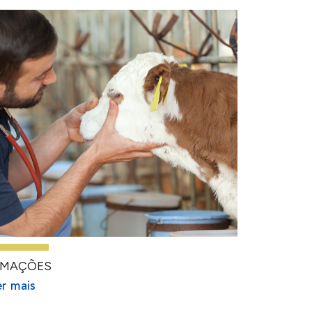
RMAÇÕES
r mais