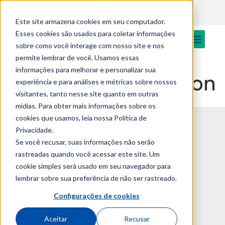
PT
content
Login
News
Canteen
Este site armazena cookies em seu computador.
Esses cookies são usados para coletar informações
sobre como você interage com nosso site e nos
permite lembrar de você. Usamos essas
informações para melhorar e personalizar sua
Continuing Education
experiência e para análises e métricas sobre nossos
visitantes, tanto nesse site quanto em outras
mídias. Para obter mais informações sobre os
cookies que usamos, leia nossa Política de
Privacidade.
Se você recusar, suas informações não serão
Bachelor’s
Campus
Degree
Universitário
rastreadas quando você acessar este site. Um
and
Av. José R.
cookie simples será usado em seu navegador para
Master’s
Sousa
lembrar sobre sua preferência de não ser rastreado.
degree
Fernandes
Configurações de cookies
3020-210
Postgraduate
Coimbra
Training
+351
Aceitar
Recusar
Courses