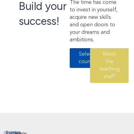
Build your
The time has come
to invest in yourself,
success!
acquire new skills
and open doors to
your dreams and
ambitions.
Select
Meet
course
the
teaching
staff
Bachelor’s
Campus