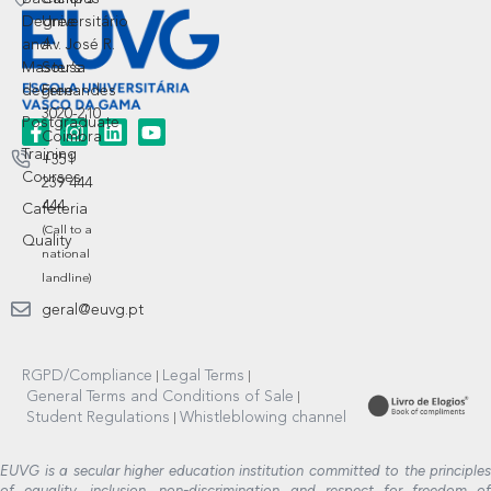
Degree
Universitário
and
Av. José R.
Master’s
Sousa
degree
Fernandes
3020-210
Postgraduate
Coimbra
Training
+351
Courses
239 444
444
Cafeteria
(Call to a
Quality
national
landline)
geral@euvg.pt
RGPD/Compliance
Legal Terms
General Terms and Conditions of Sale
Student Regulations
Whistleblowing channel
EUVG is a secular higher education institution committed to the principles
of equality, inclusion, non-discrimination and respect for freedom of