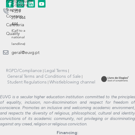
Postgraduate
Coimbra
Training
+351
Courses
239 444
444
Cafeteria
(Call to a
Quality
national
landline)
geral@euvg.pt
RGPD/Compliance
Legal Terms
General Terms and Conditions of Sale
Student Regulations
Whistleblowing channel
EUVG is a secular higher education institution committed to the principles
of equality, inclusion, non-discrimination and respect for freedom of
conscience. Promotes an inclusive and welcoming academic environment,
and respects the diversity of religious, philosophical, cultural and identity
convictions of its academic community, not privileging or discriminating
against any creed, religion or religious conviction.
Financing: