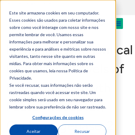
PT
content
Login
News
Canteen
Este site armazena cookies em seu computador.
Esses cookies são usados para coletar informações
sobre como você interage com nosso site e nos
permite lembrar de você. Usamos essas
informações para melhorar e personalizar sua
Immunohistochemical
experiência e para análises e métricas sobre nossos
visitantes, tanto nesse site quanto em outras
mídias. Para obter mais informações sobre os
Expression Levels of
cookies que usamos, leia nossa Política de
Privacidade.
Epidermal Growth
Se você recusar, suas informações não serão
rastreadas quando você acessar este site. Um
cookie simples será usado em seu navegador para
Factor Receptor,
lembrar sobre sua preferência de não ser rastreado.
Configurações de cookies
Cyclooxygenase-2,
Aceitar
Recusar