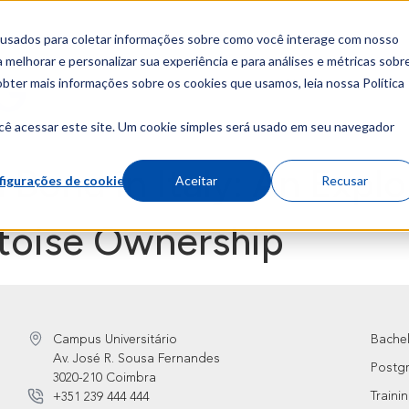
 usados para coletar informações sobre como você interage com nosso
melhorar e personalizar sua experiência e para análises e métricas sobr
obter mais informações sobre os cookies que usamos, leia nossa Política
About
Cour
cê acessar este site. Um cookie simples será usado em seu navegador
ond in Italy: An Explo
figurações de cookies
Aceitar
Recusar
rtoise Ownership
Campus Universitário
Bache
Av. José R. Sousa Fernandes
Postg
3020-210 Coimbra
Traini
+351 239 444 444