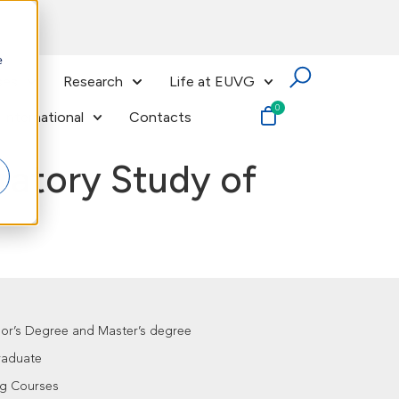
e
ses
Research
Life at EUVG
International
Contacts
ratory Study of
lor’s Degree and Master’s degree
raduate
ng Courses