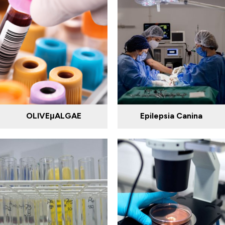
OLIVEμALGAE
Epilepsia Canina