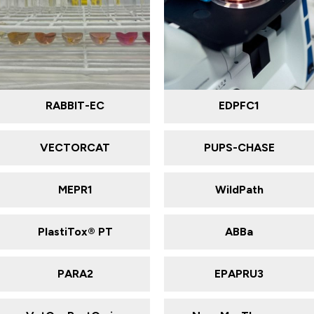
RABBIT-EC
EDPFC1
VECTORCAT
PUPS-CHASE
MEPR1
WildPath
PlastiTox® PT
ABBa
PARA2
EPAPRU3