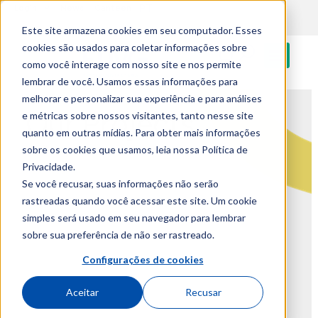
PT
content
Login
News
Canteen
Este site armazena cookies em seu computador. Esses
cookies são usados para coletar informações sobre
como você interage com nosso site e nos permite
lembrar de você. Usamos essas informações para
melhorar e personalizar sua experiência e para análises
Our Projects
e métricas sobre nossos visitantes, tanto nesse site
quanto em outras mídias. Para obter mais informações
sobre os cookies que usamos, leia nossa Política de
Open each project to find out more
Privacidade.
Se você recusar, suas informações não serão
rastreadas quando você acessar este site. Um cookie
simples será usado em seu navegador para lembrar
sobre sua preferência de não ser rastreado.
Configurações de cookies
Aceitar
Recusar