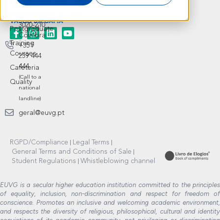
Master’s
Sousa
degree
Fernandes
3020-210
Postgraduate
Coimbra
Training
+351
Courses
239 444
444
Cafeteria
(Call to a
Quality
national
landline)
geral@euvg.pt
RGPD/Compliance
Legal Terms
General Terms and Conditions of Sale
Student Regulations
Whistleblowing channel
EUVG is a secular higher education institution committed to the principles
of equality, inclusion, non-discrimination and respect for freedom of
conscience. Promotes an inclusive and welcoming academic environment,
and respects the diversity of religious, philosophical, cultural and identity