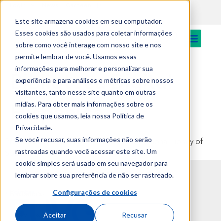
PT
content
Login
News
Canteen
Este site armazena cookies em seu computador.
Esses cookies são usados para coletar informações
sobre como você interage com nosso site e nos
permite lembrar de você. Usamos essas
informações para melhorar e personalizar sua
Biblioteca Digital
experiência e para análises e métricas sobre nossos
visitantes, tanto nesse site quanto em outras
mídias. Para obter mais informações sobre os
Hispánica
cookies que usamos, leia nossa Política de
Privacidade.
Se você recusar, suas informações não serão
Provides digitised collections from the National Library of
rastreadas quando você acessar este site. Um
Spain.
cookie simples será usado em seu navegador para
lembrar sobre sua preferência de não ser rastreado.
Configurações de cookies
Bachelor’s
Campus
Degree
Universitário
Aceitar
Recusar
and
Av. José R.